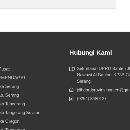
Hubungi Kami
Sekretariat DPRD Banten J
Pusat
Nawawi Al-Bantani KP3B Cu
KEMENDAGRI
Serang.
ta Serang
jdihdprdprovinsibanten@gm
b. Serang
(0254) 8480127
ta Tangerang
ta Tangerang Selatan
ta Cilegon
b. Tangerang