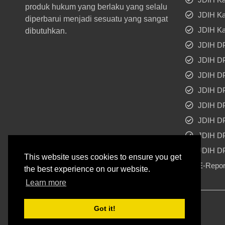
produk hukum yang berlaku yang selalu
JDIH Ka
diperbarui menjadi sesuatu yang sangat
JDIH Ka
dibutuhkan.
JDIH D
JDIH D
JDIH D
JDIH D
JDIH D
JDIH DP
JDIH D
JDIH DP
This website uses cookies to ensure you get
E-Repor
the best experience on our website.
Learn more
Sekretariat DPRD Banten
Got it!