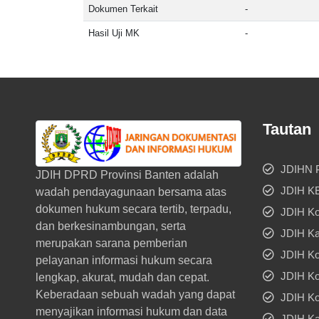
Dokumen Terkait
-
Hasil Uji MK
-
Tautan
JDIHN 
JDIH DPRD Provinsi Banten adalah
JDIH 
wadah pendayagunaan bersama atas
dokumen hukum secara tertib, terpadu,
JDIH Ko
dan berkesinambungan, serta
JDIH Ka
merupakan sarana pemberian
JDIH Ko
pelayanan informasi hukum secara
JDIH Ko
lengkap, akurat, mudah dan cepat.
Keberadaan sebuah wadah yang dapat
JDIH Ko
menyajikan informasi hukum dan data
JDIH Ka