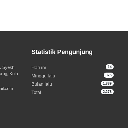
Statistik Pengunjung
l. Syekh
14
Hari ini
rug, Kota
375
Minggu lalu
1,889
Bulan lalu
ail.com
2,278
Total