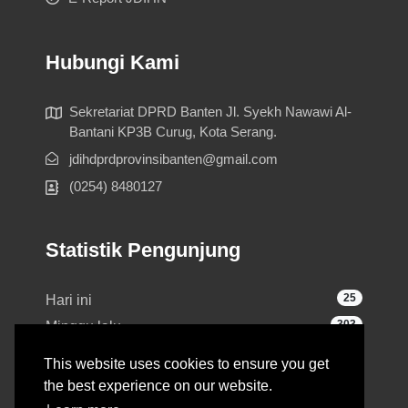
Hubungi Kami
Sekretariat DPRD Banten Jl. Syekh Nawawi Al-
Bantani KP3B Curug, Kota Serang.
jdihdprdprovinsibanten@gmail.com
(0254) 8480127
Statistik Pengunjung
25
Hari ini
303
Minggu lalu
1,889
Bulan lalu
This website uses cookies to ensure you get
2,217
Total
the best experience on our website.