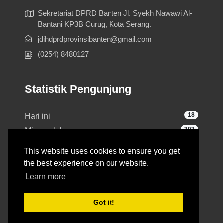
Sekretariat DPRD Banten Jl. Syekh Nawawi Al-
Bantani KP3B Curug, Kota Serang.
jdihdprdprovinsibanten@gmail.com
(0254) 8480127
Statistik Pengunjung
18
Hari ini
303
Minggu lalu
1,889
Bulan lalu
This website uses cookies to ensure you get
2,210
Total
the best experience on our website.
Learn more
Sekretariat DPRD Banten
Got it!